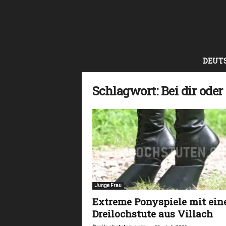
D
DEUT
r
e
i
Schlagwort: Bei dir oder
l
o
c
h
s
t
u
t
e
Junge Frau
n
Extreme Ponyspiele mit ein
Dreilochstute aus Villach