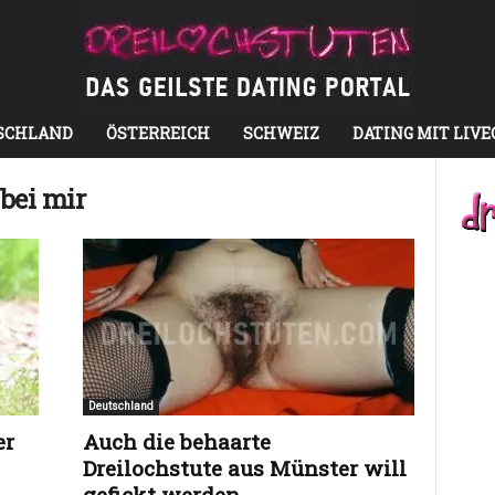
SCHLAND
ÖSTERREICH
SCHWEIZ
DATING MIT LIV
 bei mir
Deutschland
er
Auch die behaarte
Dreilochstute aus Münster will
gefickt werden