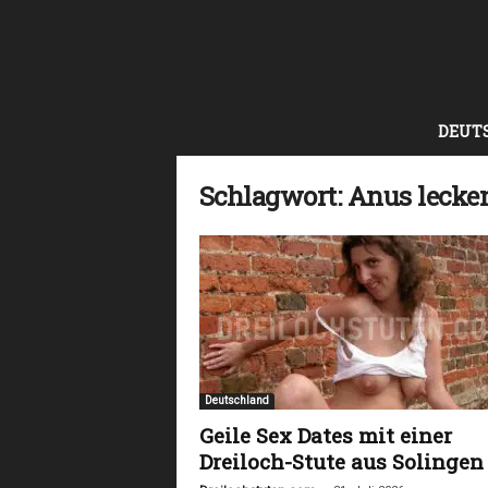
D
DEUT
r
e
i
Schlagwort: Anus lecke
l
o
c
h
s
t
u
t
e
Deutschland
n
Geile Sex Dates mit einer
Dreiloch-Stute aus Solingen